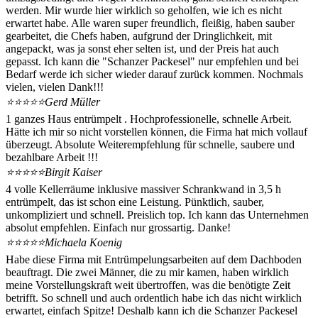
werden. Mir wurde hier wirklich so geholfen, wie ich es nicht
erwartet habe. Alle waren super freundlich, fleißig, haben sauber
gearbeitet, die Chefs haben, aufgrund der Dringlichkeit, mit
angepackt, was ja sonst eher selten ist, und der Preis hat auch
gepasst. Ich kann die "Schanzer Packesel" nur empfehlen und bei
Bedarf werde ich sicher wieder darauf zurück kommen. Nochmals
vielen, vielen Dank!!!
⭐⭐⭐⭐⭐
Gerd Müller
1 ganzes Haus entrümpelt . Hochprofessionelle, schnelle Arbeit.
Hätte ich mir so nicht vorstellen können, die Firma hat mich vollauf
überzeugt. Absolute Weiterempfehlung für schnelle, saubere und
bezahlbare Arbeit !!!
⭐⭐⭐⭐⭐
Birgit Kaiser
4 volle Kellerräume inklusive massiver Schrankwand in 3,5 h
entrümpelt, das ist schon eine Leistung. Pünktlich, sauber,
unkompliziert und schnell. Preislich top. Ich kann das Unternehmen
absolut empfehlen. Einfach nur grossartig. Danke!
⭐⭐⭐⭐⭐
Michaela Koenig
Habe diese Firma mit Entrümpelungsarbeiten auf dem Dachboden
beauftragt. Die zwei Männer, die zu mir kamen, haben wirklich
meine Vorstellungskraft weit übertroffen, was die benötigte Zeit
betrifft. So schnell und auch ordentlich habe ich das nicht wirklich
erwartet, einfach Spitze! Deshalb kann ich die Schanzer Packesel