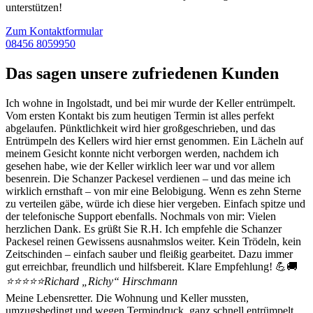
unterstützen!
Zum Kontaktformular
08456 8059950
Das sagen unsere zufriedenen Kunden
Ich wohne in Ingolstadt, und bei mir wurde der Keller entrümpelt.
Vom ersten Kontakt bis zum heutigen Termin ist alles perfekt
abgelaufen. Pünktlichkeit wird hier großgeschrieben, und das
Entrümpeln des Kellers wird hier ernst genommen. Ein Lächeln auf
meinem Gesicht konnte nicht verborgen werden, nachdem ich
gesehen habe, wie der Keller wirklich leer war und vor allem
besenrein. Die Schanzer Packesel verdienen – und das meine ich
wirklich ernsthaft – von mir eine Belobigung. Wenn es zehn Sterne
zu verteilen gäbe, würde ich diese hier vergeben. Einfach spitze und
der telefonische Support ebenfalls. Nochmals von mir: Vielen
herzlichen Dank. Es grüßt Sie R.H. Ich empfehle die Schanzer
Packesel reinen Gewissens ausnahmslos weiter. Kein Trödeln, kein
Zeit­schinden – einfach sauber und fleißig gearbeitet. Dazu immer
gut erreichbar, freundlich und hilfsbereit. Klare Empfehlung! 💪🚚
⭐⭐⭐⭐⭐
Richard „Richy“ Hirschmann
Meine Lebensretter. Die Wohnung und Keller mussten,
umzugsbedingt und wegen Termindruck, ganz schnell entrümpelt