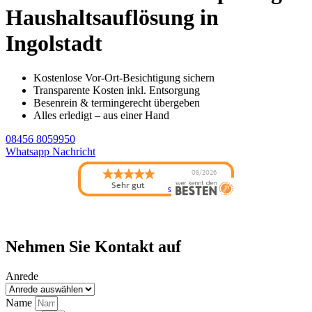
Haushaltsauflösung in
Ingolstadt
Kostenlose Vor-Ort-Besichtigung sichern
Transparente Kosten inkl. Entsorgung
Besenrein & termingerecht übergeben
Alles erledigt – aus einer Hand
08456 8059950
Whatsapp Nachricht
08/2026
Sehr gut
Schanzer Packesel
hat
4.86
von
5
Sternen |
78
Schanzer
Packesel
Bewertungen
auf
werkenntdenBESTEN.de
Nehmen Sie Kontakt auf
Anrede
Name